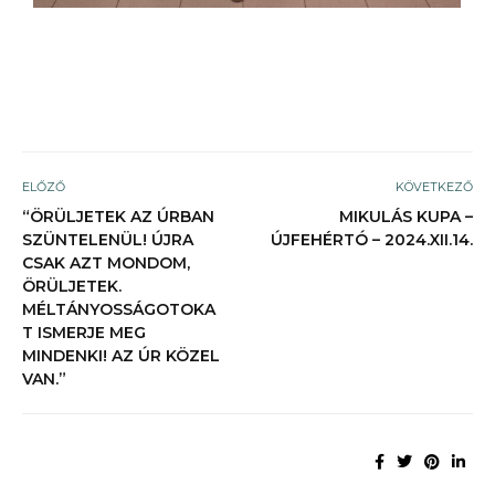
ELŐZŐ
KÖVETKEZŐ
“ÖRÜLJETEK AZ ÚRBAN
MIKULÁS KUPA –
SZÜNTELENÜL! ÚJRA
ÚJFEHÉRTÓ – 2024.XII.14.
CSAK AZT MONDOM,
ÖRÜLJETEK.
MÉLTÁNYOSSÁGOTOKA
T ISMERJE MEG
MINDENKI! AZ ÚR KÖZEL
VAN.”