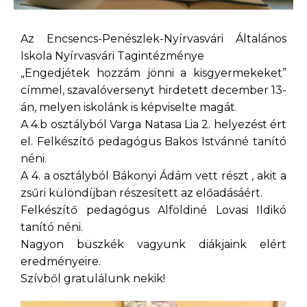
Az Encsencs-Penészlek-Nyírvasvári Általános
Iskola Nyírvasvári Tagintézménye
„Engedjétek hozzám jönni a kisgyermekeket”
címmel, szavalóversenyt hirdetett december 13-
án, melyen iskolánk is képviselte magát.
A 4.b osztályból Varga Natasa Lia 2. helyezést ért
el. Felkészítő pedagógus Bakos Istvánné tanító
néni.
A 4. a osztályból Bákonyi Ádám vett részt , akit a
zsűri különdíjban részesített az előadásáért.
Felkészítő pedagógus Alföldiné Lovasi Ildikó
tanító néni.
Nagyon büszkék vagyunk diákjaink elért
eredményeire.
Szívből gratulálunk nekik!