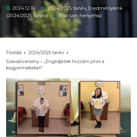
2024.12.16.
2024/2025 tanév
,
Eredményeink
(2024/2025 tanév)
által
szechenyimsz
Főoldal
2024/2025 tanév
Szavalóverseny – „Engedjétek hozzám jönni a
kisgyermekeket”