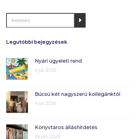
Legutóbbi bejegyzések
Nyári ügyeleti rend
4 júl, 2026
Búcsú két nagyszerű kollégánktól
4 júl, 2026
Könyvtáros álláshirdetés
26 jún, 2026