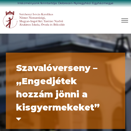
Intézményünk fenntartója: Debrecen-Nyíregyházi Egyházmegye
Szavalóverseny –
„Engedjétek
hozzám jönni a
kisgyermekeket”