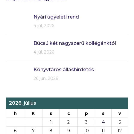
Nyári ügyeleti rend
4 júl, 2026
Búcsú két nagyszerű kollégánktól
4 júl, 2026
Könyvtáros álláshirdetés
26 jún, 2026
2026. július
h
K
s
c
p
s
v
1
2
3
4
5
6
7
8
9
10
11
12