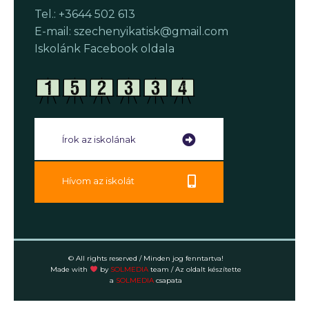
Tel.: +3644 502 613
E-mail: szechenyikatisk@gmail.com
Iskolánk Facebook oldala
Írok az iskolának
Hívom az iskolát
© All rights reserved / Minden jog fenntartva!
Made with
by
SOLMEDIA
team
/ Az oldalt készítette
a
SOLMEDIA
csapata