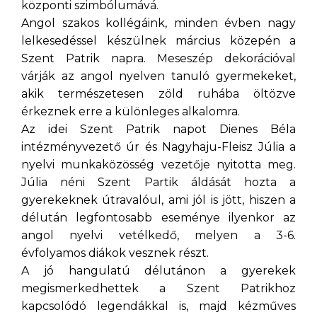
központi szimbólumává.
Angol szakos kollégáink, minden évben nagy
lelkesedéssel készülnek március közepén a
Szent Patrik napra. Meseszép dekorációval
várják az angol nyelven tanuló gyermekeket,
akik természetesen zöld ruhába öltözve
érkeznek erre a különleges alkalomra.
Az idei Szent Patrik napot Dienes Béla
intézményvezető úr és Nagyhaju-Fleisz Júlia a
nyelvi munkaközösség vezetője nyitotta meg.
Júlia néni Szent Partik áldását hozta a
gyerekeknek útravalóul, ami jól is jött, hiszen a
délután legfontosabb eseménye ilyenkor az
angol nyelvi vetélkedő, melyen a 3-6.
évfolyamos diákok vesznek részt.
A jó hangulatú délutánon a gyerekek
megismerkedhettek a Szent Patrikhoz
kapcsolódó legendákkal is, majd kézműves