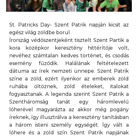
St. Patricks Day- Szent Patrik napján kicsit az
egész világ zöldbe borul
Írország védőszentjeként tisztelt Szent Partik a
kora középkor keresztény hittérítője volt,
nevéhez számtalan kedves történet, és csodás
esemény fűződik. Halálának feltételezett
dátuma az írek nemzeti ünnepe. Szent Patrik
színe a zöld, ezért ilyenkor az emberek zöld
ruhába öltöznek, zöld ételeket, italokat
fogyasztanak. A legenda szerint Szent Patrik a
Szentháromság tanát egy háromlevelű
lóherével magyarázta az akkor még pogány
íreknek, így illusztrálva a keresztény tanításban
a három isteni személy egységét. Így vált a
lóhere és a zöld szín Szent Patrik napjának