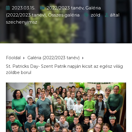
2023.03.15.
2022/2023 tanév
,
Galéria
(2022/2023 tanév)
,
Összes galéria
zöld
által
szechenyimsz
Főoldal
Galéria (2022/2023 tanév)
St. Patricks Day- Szent Patrik napján kicsit az egész világ
zöldbe borul