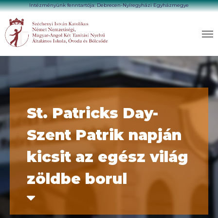
Intézményünk fenntartója: Debrecen-Nyíregyházi Egyházmegye
St. Patricks Day-
Szent Patrik napján
kicsit az egész világ
zöldbe borul