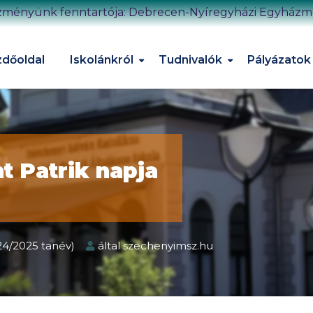
zményünk fenntartója: Debrecen-Nyíregyházi Egyház
dőoldal
Iskolánkról
Tudnivalók
Pályázatok
nt Patrik napja
024/2025 tanév)
által
szechenyimsz.hu