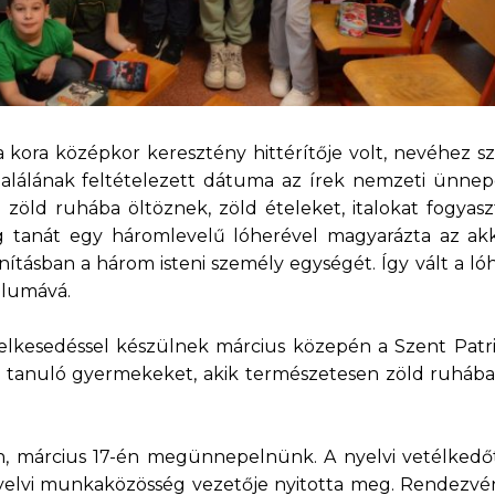
 a kora középkor keresztény hittérítője volt, nevéhez s
alálának feltételezett dátuma az írek nemzeti ünnep
 zöld ruhába öltöznek, zöld ételeket, italokat fogyasz
ág tanát egy háromlevelű lóherével magyarázta az a
nításban a három isteni személy egységét. Így vált a ló
ólumává.
elkesedéssel készülnek március közepén a Szent Patri
n tanuló gyermekeket, akik természetesen zöld ruhába
án, március 17-én megünnepelnünk. A nyelvi vetélkedő
 nyelvi munkaközösség vezetője nyitotta meg. Rendezv