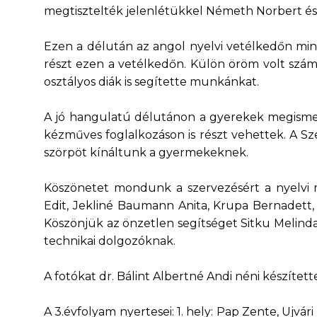
megtisztelték jelenlétükkel Németh Norbert és 
Ezen a délután az angol nyelvi vetélkedőn mind
részt ezen a vetélkedőn. Külön öröm volt szám
osztályos diák is segítette munkánkat.
A jó hangulatú délutánon a gyerekek megismer
kézműves foglalkozáson is részt vehettek. A Sze
szörpöt kínáltunk a gyermekeknek.
Köszönetet mondunk a szervezésért a nyelvi m
Edit, Jekliné Baumann Anita, Krupa Bernadett
Köszönjük az önzetlen segítséget Sitku Melinda
technikai dolgozóknak.
A fotókat dr. Bálint Albertné Andi néni készített
A 3.évfolyam nyertesei: 1. hely: Pap Zente, Ujvári