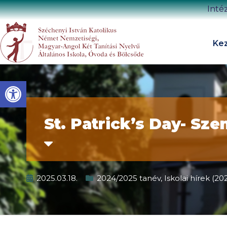
Inté
Kez
Eszköztár megnyitása
St. Patrick’s Day- Sze
2025.03.18.
2024/2025 tanév
,
Iskolai hírek (2