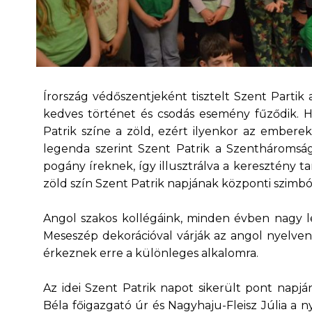
Írország védőszentjeként tisztelt Szent Partik
kedves történet és csodás esemény fűződik. H
Patrik színe a zöld, ezért ilyenkor az emberek
legenda szerint Szent Patrik a Szenthároms
pogány íreknek, így illusztrálva a keresztény ta
zöld szín Szent Patrik napjának központi szimb
Angol szakos kollégáink, minden évben nagy l
Meseszép dekorációval várják az angol nyelve
érkeznek erre a különleges alkalomra.
Az idei Szent Patrik napot sikerült pont napj
Béla főigazgató úr és Nagyhaju-Fleisz Júlia a