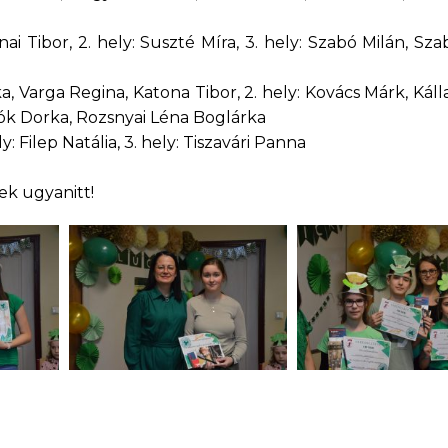
nai Tibor, 2. hely: Suszté Míra, 3. hely: Szabó Milán, Szab
ka, Varga Regina, Katona Tibor, 2. hely: Kovács Márk, Kál
czók Dorka, Rozsnyai Léna Boglárka
ly: Filep Natália, 3. hely: Tiszavári Panna
ek ugyanitt!