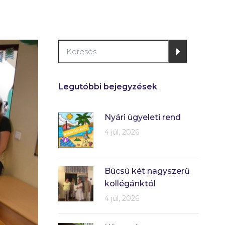
Legutóbbi bejegyzések
Nyári ügyeleti rend
4 júl, 2026
Búcsú két nagyszerű
kollégánktól
4 júl, 2026