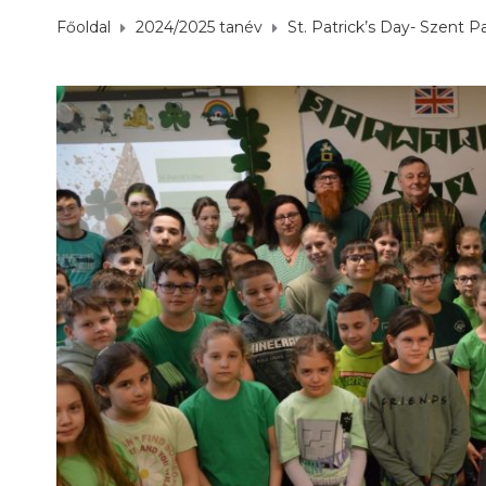
Főoldal
2024/2025 tanév
St. Patrick’s Day- Szent Pa