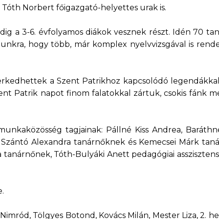
Tóth Norbert főigazgató-helyettes urak is.
ig a 3-6. évfolyamos diákok vesznek részt. Idén 70 tan
unkra, hogy több, már komplex nyelvvizsgával is rende
kedhettek a Szent Patrikhoz kapcsolódó legendákkal 
nt Patrik napot finom falatokkal zártuk, csokis fánk m
unkaközösség tagjainak: Pállné Kiss Andrea, Baráthn
, Szántó Alexandra tanárnőknek és Kemecsei Márk taná
 tanárnőnek, Tóth-Bulyáki Anett pedagógiai asszisztens
e.
 Nimród, Tölgyes Botond, Kovács Milán, Mester Liza, 2. hel