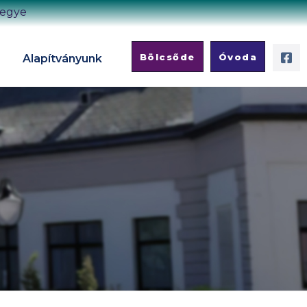
megye
Bölcsőde
Óvoda
Alapítványunk