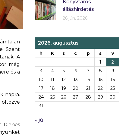
Könyvtáros
álláshirdetés
26 jún, 2026
zámtalan
2026. augusztus
e. Szent
h
K
s
c
p
s
v
tanak. A
1
2
kkor még
3
4
5
6
7
8
9
here és a
10
11
12
13
14
15
16
17
18
19
20
21
22
23
k napra.
24
25
26
27
28
29
30
 öltözve
31
« júl
t Dienes
ényünket