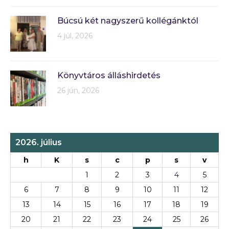
Búcsú két nagyszerű kollégánktól
4 júl, 2026
Könyvtáros álláshirdetés
26 jún, 2026
2026. július
h
K
s
c
p
s
v
1
2
3
4
5
6
7
8
9
10
11
12
13
14
15
16
17
18
19
20
21
22
23
24
25
26