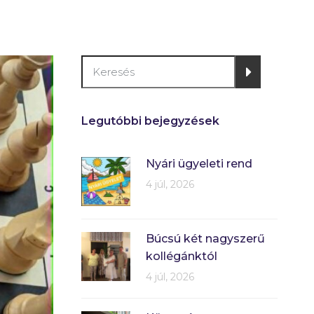
Legutóbbi bejegyzések
Nyári ügyeleti rend
4 júl, 2026
Búcsú két nagyszerű
kollégánktól
4 júl, 2026