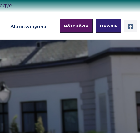
megye
Bölcsőde
Óvoda
Alapítványunk