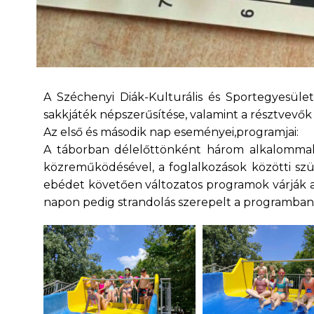
A Széchenyi Diák-Kulturális és Sportegyesület 
sakkjáték népszerűsítése, valamint a résztvev
Az első és második nap eseményei,programjai:
A táborban délelőttönként három alkalommal 
közreműködésével, a foglalkozások közötti szü
ebédet követően változatos programok várják a 
napon pedig strandolás szerepelt a programban