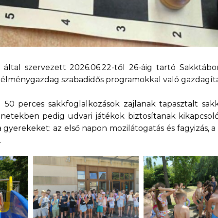
által szervezett 2026.06.22-től 26-áig tartó Sakktábor
ők élménygazdag szabadidős programokkal való gazdagítá
50 perces sakkfoglalkozások zajlanak tapasztalt sak
netekben pedig udvari játékok biztosítanak kikapcsoló
gyerekeket: az első napon mozilátogatás és fagyizás, a
.