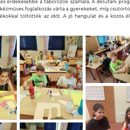
 és érdekesebbé a táborozók számára. A délutáni prog
s kézműves foglalkozás várta a gyerekeket, míg csütört
átékokkal töltötték az időt. A jó hangulat és a közös 