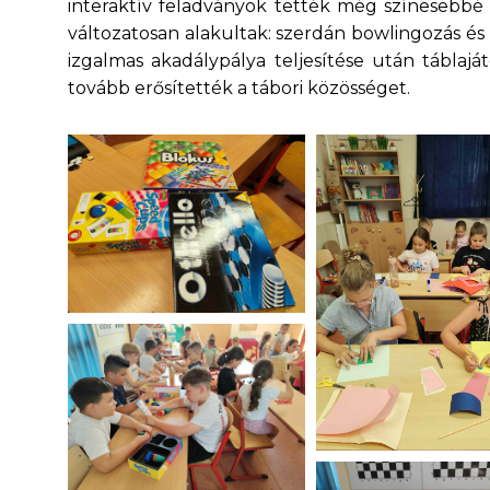
interaktív feladványok tették még színesebbé
változatosan alakultak: szerdán bowlingozás é
izgalmas akadálypálya teljesítése után táblaj
tovább erősítették a tábori közösséget.