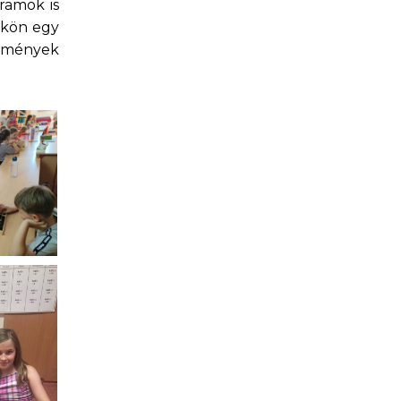
ramok is
ökön egy
élmények