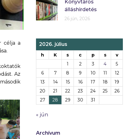
Könyvtáros
álláshirdetés
26 jún, 2026
 célja a
2026. július
sa.
h
K
s
c
p
s
v
1
2
3
4
5
koktatók
6
7
8
9
10
11
12
dást. Az
 második
13
14
15
16
17
18
19
20
21
22
23
24
25
26
27
28
29
30
31
« jún
Archívum