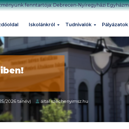
zményünk fenntartója: Debrecen-Nyíregyházi Egyház
dőoldal
Iskolánkról
Tudnivalók
Pályázatok
iben!
025/2026 tanév)
által
szechenyimsz.hu