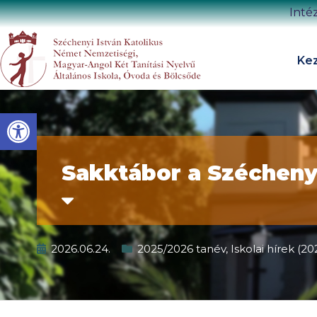
Inté
Kez
Eszköztár megnyitása
Sakktábor a Szécheny
2026.06.24.
2025/2026 tanév
,
Iskolai hírek (2