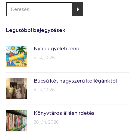
Legutóbbi bejegyzések
Nyári ügyeleti rend
4 júl, 2026
Búcsú két nagyszerű kollégánktól
4 júl, 2026
Könyvtáros álláshirdetés
26 jún, 2026