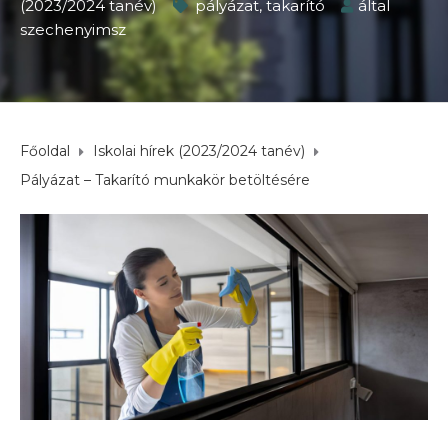
(2023/2024 tanév)
pályázat
,
takarító
által
szechenyimsz
Főoldal
Iskolai hírek (2023/2024 tanév)
Pályázat – Takarító munkakör betöltésére