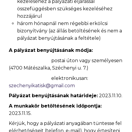
kezeléséhez a pályázati eljárással
összefüggésben szükséges kezeléséhez
hozzájárul
három hónapnál nem régebbi erkölcsi
bizonyítvány (az állás betöltésének és nem a
pályázat benyújtásának a feltétele)
A pályázat benyújtásának módja:
postai úton vagy személyesen
(4700 Mátészalka, Széchenyi u. 7.)
elektronikusan:
szechenyikatisk@gmail.com
Pályázat benyújtásának határideje:
2023.11.10.
A munkakör betöltésének időpontja:
2023.11.15.
Kérjük, hogy a pályázati anyagában tüntesse fel
elérhetőségeit (telefon, e-mail), hogy értesíteni