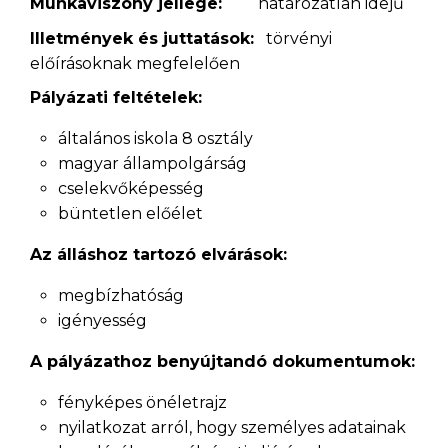
Munkaviszony jellege:
határozatlan idejű
Illetmények és juttatások:
törvényi
előírásoknak megfelelően
Pályázati feltételek:
általános iskola 8 osztály
magyar állampolgárság
cselekvőképesség
büntetlen előélet
Az álláshoz tartozó elvárások:
megbízhatóság
igényesség
A pályázathoz benyújtandó dokumentumok:
fényképes önéletrajz
nyilatkozat arról, hogy személyes adatainak