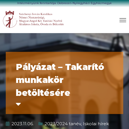
Intézményünk fenntartója: Debrecen-Nyíregyházi Egyházmegye
Pályázat – Takarító
munkakör
betöltésére
2023.11.06.
2023/2024 tanév
,
Iskolai hírek