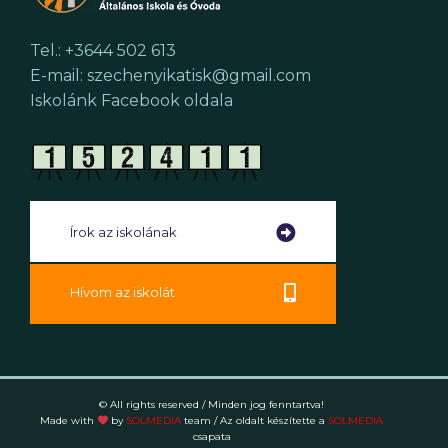
Tel.: +3644 502 613
E-mail: szechenyikatisk@gmail.com
Iskolánk Facebook oldala
Írok az iskolának
Hívom az iskolát
© All rights reserved / Minden jog fenntartva!
Made with
by
SOLMEDIA
team
/ Az oldalt készítette a
SOLMEDIA
csapata