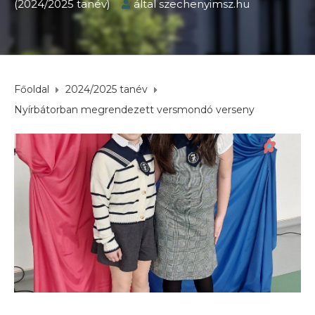
(2024/2025 tanév)
által
szechenyimsz.hu
Főoldal
2024/2025 tanév
Nyírbátorban megrendezett versmondó verseny