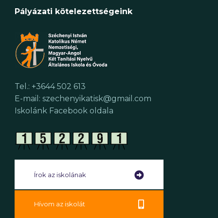
Pályázati kötelezettségeink
Tel.: +3644 502 613
E-mail: szechenyikatisk@gmail.com
Iskolánk Facebook oldala
Írok az iskolának
Hívom az iskolát