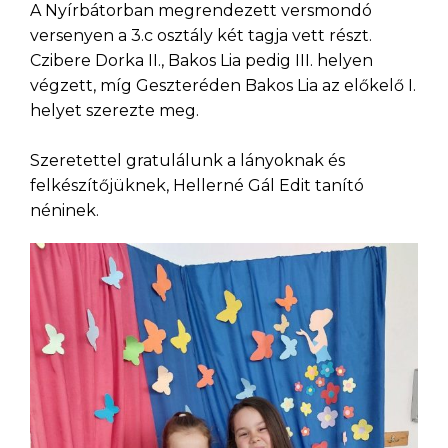
A Nyírbátorban megrendezett versmondó
versenyen a 3.c osztály két tagja vett részt.
Czibere Dorka II., Bakos Lia pedig III. helyen
végzett, míg Geszteréden Bakos Lia az előkelő I.
helyet szerezte meg.
Szeretettel gratulálunk a lányoknak és
felkészítőjüknek, Hellerné Gál Edit tanító
néninek.