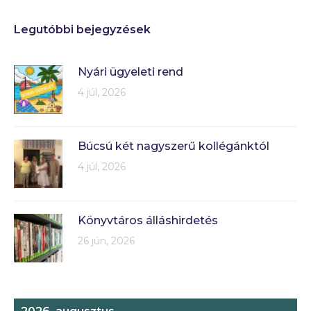
Legutóbbi bejegyzések
Nyári ügyeleti rend
4 júl, 2026
Búcsú két nagyszerű kollégánktól
4 júl, 2026
Könyvtáros álláshirdetés
26 jún, 2026