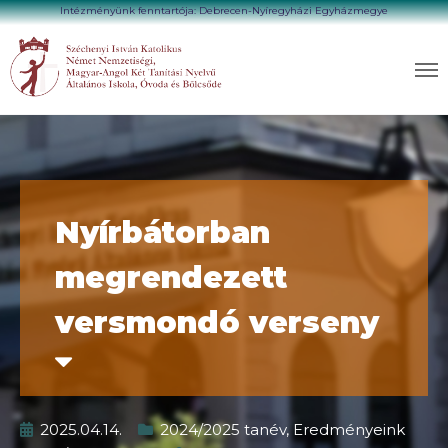
Intézményünk fenntartója: Debrecen-Nyíregyházi Egyházmegye
Nyírbátorban
megrendezett
versmondó verseny
2025.04.14.
2024/2025 tanév
,
Eredményeink