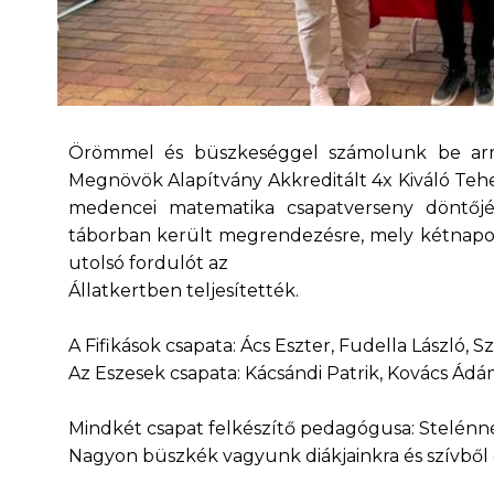
Örömmel és büszkeséggel számolunk be arról
Megnövök Alapítvány Akkreditált 4x Kiváló Te
medencei matematika csapatverseny döntőjé
táborban került megrendezésre, mely kétnapos 
utolsó fordulót az
Állatkertben teljesítették.
A Fifikások csapata: Ács Eszter, Fudella László, Sz
Az Eszesek csapata: Kácsándi Patrik, Kovács Ádá
Mindkét csapat felkészítő pedagógusa: Stelénné
Nagyon büszkék vagyunk diákjainkra és szívből 