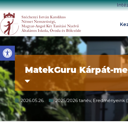
Inté
Kez
Eszköztár megnyitása
MatekGuru Kárpát-me
2026.05.26.
2025/2026 tanév
,
Eredményeink (