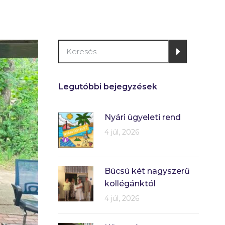
Legutóbbi bejegyzések
Nyári ügyeleti rend
4 júl, 2026
Búcsú két nagyszerű
kollégánktól
4 júl, 2026