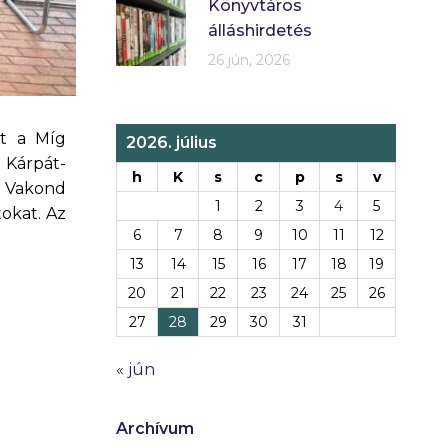
Könyvtáros
álláshirdetés
26 jún, 2026
tt a Míg
2026. július
 Kárpát-
h
K
s
c
p
s
v
s Vakond
1
2
3
4
5
okat. Az
6
7
8
9
10
11
12
13
14
15
16
17
18
19
20
21
22
23
24
25
26
27
28
29
30
31
« jún
Archívum