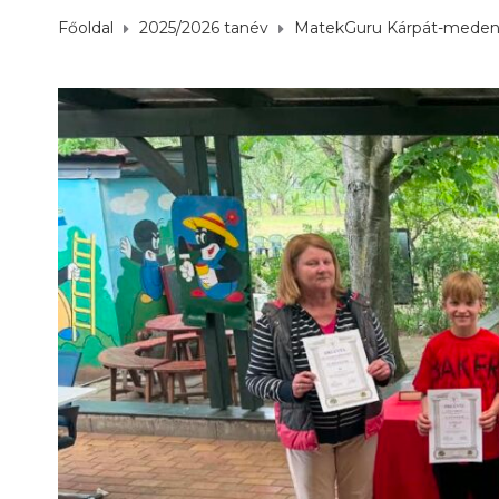
Főoldal
2025/2026 tanév
MatekGuru Kárpát-medenc