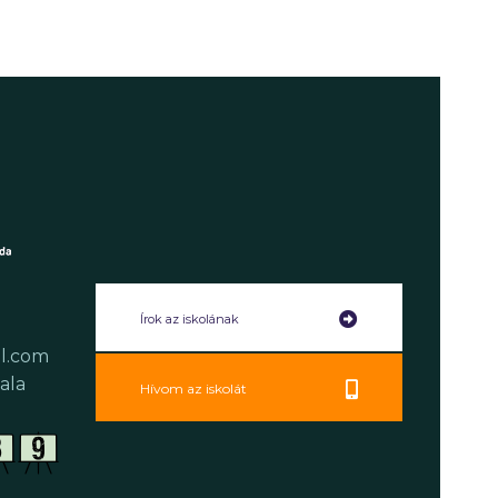
Írok az iskolának
l.com
ala
Hívom az iskolát