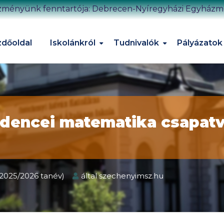
zményünk fenntartója: Debrecen-Nyíregyházi Egyház
dőoldal
Iskolánkról
Tudnivalók
Pályázatok
dencei matematika csapat
2025/2026 tanév)
által
szechenyimsz.hu