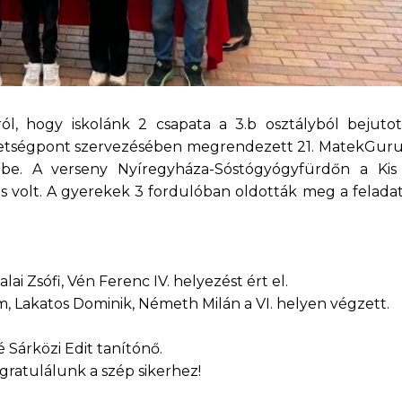
, hogy iskolánk 2 csapata a 3.b osztályból bejuto
hetségpont szervezésében megrendezett 21. MatekGuru
be. A verseny Nyíregyháza-Sóstógyógyfürdőn a Ki
volt. A gyerekek 3 fordulóban oldották meg a feladat
alai Zsófi, Vén Ferenc IV. helyezést ért el.
m, Lakatos Dominik, Németh Milán a VI. helyen végzett.
 Sárközi Edit tanítónő.
gratulálunk a szép sikerhez!