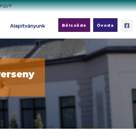
megye
Bölcsőde
Óvoda
Alapítványunk
verseny