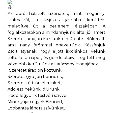
Az apró hálatelt üzenetek, mint megannyi
szalmaszál, a Kisjézus jászlába kerültek,
melegítve Őt a betlehemi éjszakában. A
foglalkozásokon a mindannyiunk által jól ismert
Szeretet áradjon köztünk című dal is előkerült,
amit nagy örömmel énekeltünk. Köszönjük
Zsolt atyának, hogy eljött iskolánkba, velünk
töltötte a napot, és gondolataival segített még
közelebb kerülnünk a karácsony csodájához.
“Szeretet áradjon köztünk,
Szeretet gyúljon bennünk,
Szeretet töltsön el minket,
Add ezt nekünk jó Urunk,
Hadd legyünk testvéri szívvel,
Mindnyájan egyek Benned,
Lobbantsa lángra szívünket,