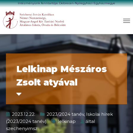
Intézményünk fenntartója: Debrecen-Nyíregyházi Egyházmegye
Lelkinap Mészáros
Zsolt atyával
2023.12.22.
2023/2024 tanév
,
Iskolai hírek
(2023/2024 tanév)
lelkinap
által
szechenyimsz