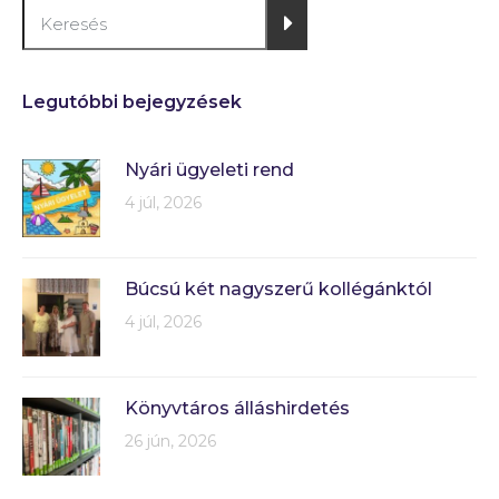
Legutóbbi bejegyzések
Nyári ügyeleti rend
4 júl, 2026
Búcsú két nagyszerű kollégánktól
4 júl, 2026
Könyvtáros álláshirdetés
26 jún, 2026