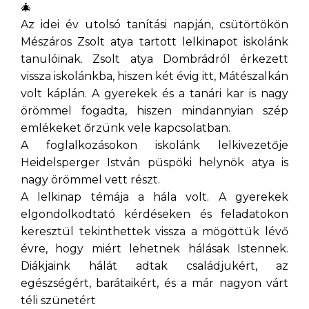
Az idei év utolsó tanítási napján, csütörtökön
Mészáros Zsolt atya tartott lelkinapot iskolánk
tanulóinak. Zsolt atya Dombrádról érkezett
vissza iskolánkba, hiszen két évig itt, Mátészalkán
volt káplán. A gyerekek és a tanári kar is nagy
örömmel fogadta, hiszen mindannyian szép
emlékeket őrzünk vele kapcsolatban.
A foglalkozásokon iskolánk lelkivezetője
Heidelsperger István püspöki helynök atya is
nagy örömmel vett részt.
A lelkinap témája a hála volt. A gyerekek
elgondolkodtató kérdéseken és feladatokon
keresztül tekinthettek vissza a mögöttük lévő
évre, hogy miért lehetnek hálásak Istennek.
Diákjaink hálát adtak családjukért, az
egészségért, barátaikért, és a már nagyon várt
téli szünetért