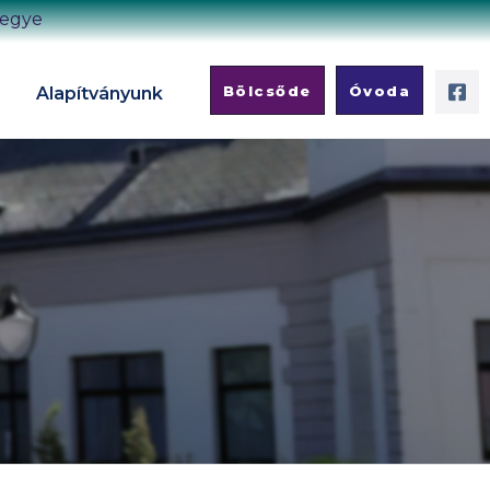
megye
Bölcsőde
Óvoda
Alapítványunk