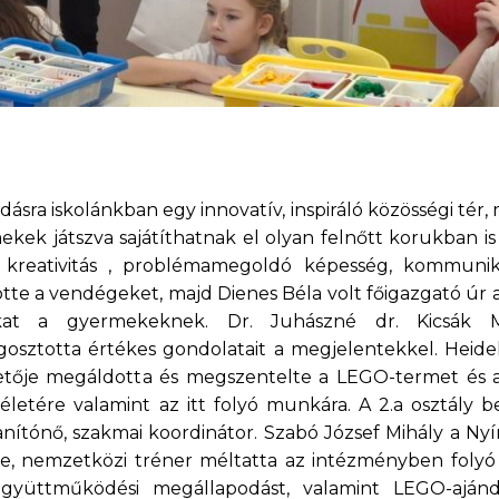
ásra iskolánkban egy innovatív, inspiráló közösségi tér
ekek játszva sajátíthatnak el olyan felnőtt korukban is
kreativitás , problémamegoldó képesség, kommunik
te a vendégeket, majd Dienes Béla volt főigazgató úr a
kat a gyermekeknek. Dr. Juhászné dr. Kicsák M
osztotta értékes gondolatait a megjelentekkel. Heide
ezetője megáldotta és megszentelte a LEGO-termet és a
letére valamint az itt folyó munkára. A 2.a osztály 
nítónő, szakmai koordinátor. Szabó József Mihály a Nyí
e, nemzetközi tréner méltatta az intézményben folyó
gyüttműködési megállapodást, valamint LEGO-ajánd