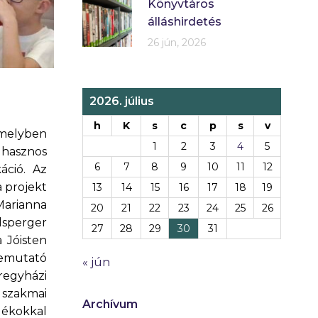
Könyvtáros
álláshirdetés
26 jún, 2026
2026. július
h
K
s
c
p
s
v
, melyben
1
2
3
4
5
 hasznos
6
7
8
9
10
11
12
áció. Az
 projekt
13
14
15
16
17
18
19
arianna
20
21
22
23
24
25
26
lsperger
27
28
29
30
31
 Jóisten
bemutató
« jún
regyházi
 szakmai
Archívum
ékokkal