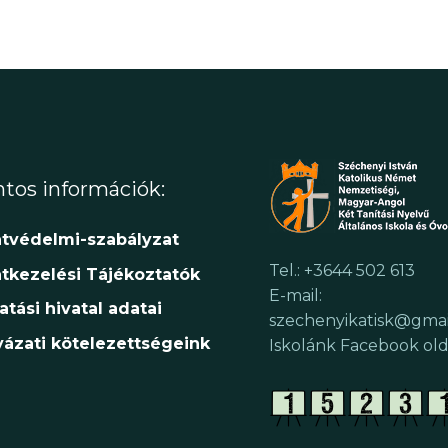
tos információk:
tvédelmi-szabályzat
Tel.: +3644 502 613
tkezelési Tájékoztatók
E-mail:
atási hivatal adatai
szechenyikatisk@gma
yázati kötelezettségeink
Iskolánk Facebook old