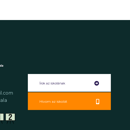
Írok az iskolának
il.com
ala
Hívom az iskolát