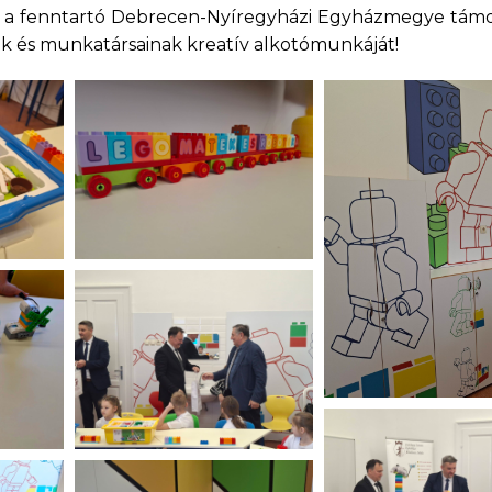
k a fenntartó Debrecen-Nyíregyházi Egyházmegye támo
nak és munkatársainak kreatív alkotómunkáját!