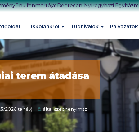
zményünk fenntartója: Debrecen-Nyíregyházi Egyház
dőoldal
Iskolánkról
Tudnivalók
Pályázatok
ai terem átadása
025/2026 tanév)
által
szechenyimsz