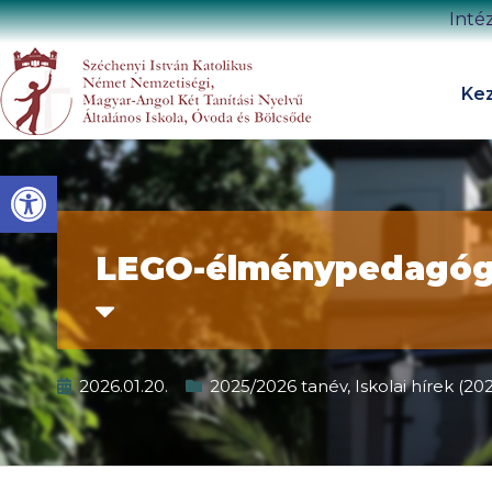
Inté
Kez
Eszköztár megnyitása
LEGO-élménypedagógi
2026.01.20.
2025/2026 tanév
,
Iskolai hírek (2