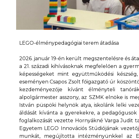
LEGO-élménypedagógiai terem átadása
2026. január 19-én került megszentelésre és átad
a 21. századi kihívásoknak megfelelően a gyerm
képességeket mint együttműködési készség, 
eseményen Csapos Zsolt főigazgató úr köszöntöt
kezdeményezője kívánt élményteli tanórá
alpolgármester asszony, az SZMK elnöke is meg
István püspöki helynök atya, iskolánk lelki v
áldását kívánta a gyerekekre, a pedagógusok é
foglalkozását vezette Hornyákné Varga Judit ta
Egyetem LEGO Innovációs Stúdiójának vezetőj
munkát, megújította intézményünkkel az E