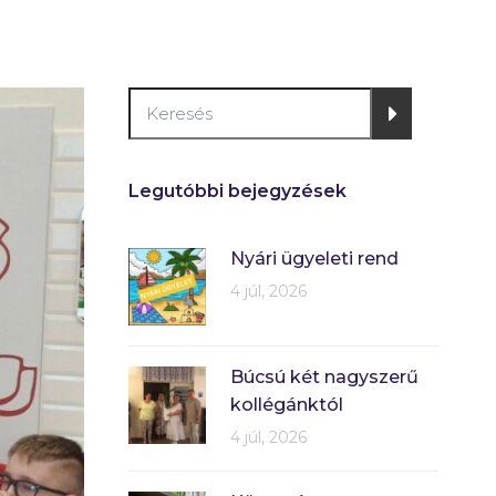
Legutóbbi bejegyzések
Nyári ügyeleti rend
4 júl, 2026
Búcsú két nagyszerű
kollégánktól
4 júl, 2026