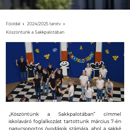
Főoldal
2024/2025 tanév
Köszöntünk a Sakkpalotában
„Köszöntünk a Sakkpalotában” címmel
iskolaváró foglalkozást tartottunk március 7-én
nagycsoportos óvodások számára, ahol a sakké