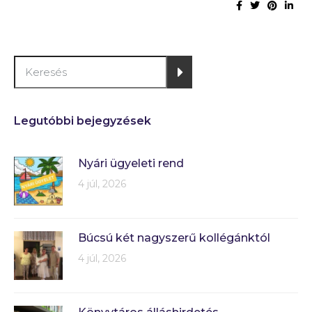
Legutóbbi bejegyzések
Nyári ügyeleti rend
4 júl, 2026
Búcsú két nagyszerű kollégánktól
4 júl, 2026