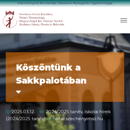
Intézményünk fenntartója: Debrecen-Nyíregyházi Egyházmegye
Köszöntünk a
Sakkpalotában
2025.03.12.
2024/2025 tanév
,
Iskolai hírek
(2024/2025 tanév)
által
szechenyimsz.hu