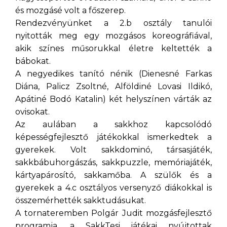
és mozgásé volt a főszerep.
Rendezvényünket a 2.b osztály tanulói
nyitották meg egy mozgásos koreográfiával,
akik színes műsorukkal életre keltették a
bábokat.
A negyedikes tanító nénik (Dienesné Farkas
Diána, Palicz Zsoltné, Alföldiné Lovasi Ildikó,
Apátiné Bodó Katalin) két helyszínen várták az
ovisokat.
Az aulában a sakkhoz kapcsolódó
képességfejlesztő játékokkal ismerkedtek a
gyerekek. Volt sakkdominó, társasjáték,
sakkbábuhorgászás, sakkpuzzle, memóriajáték,
kártyapárosító, sakkamőba. A szülők és a
gyerekek a 4.c osztályos versenyző diákokkal is
összemérhették sakktudásukat.
A tornateremben Polgár Judit mozgásfejlesztő
programja, a SakkTesi játékai nyújtottak