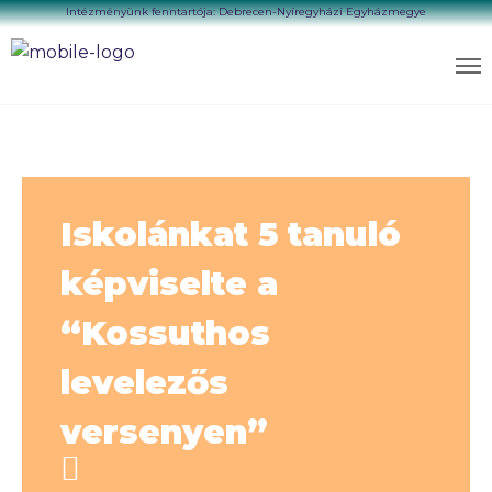
Intézményünk fenntartója: Debrecen-Nyíregyházi Egyházmegye
Iskolánkat 5 tanuló
képviselte a
“Kossuthos
levelezős
versenyen”