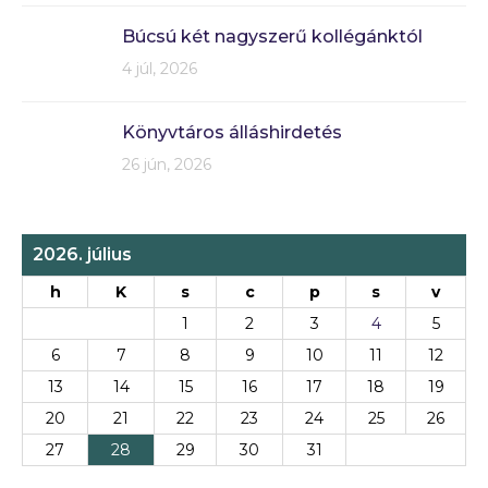
Búcsú két nagyszerű kollégánktól
4 júl, 2026
Könyvtáros álláshirdetés
26 jún, 2026
2026. július
h
K
s
c
p
s
v
1
2
3
4
5
6
7
8
9
10
11
12
13
14
15
16
17
18
19
20
21
22
23
24
25
26
27
28
29
30
31