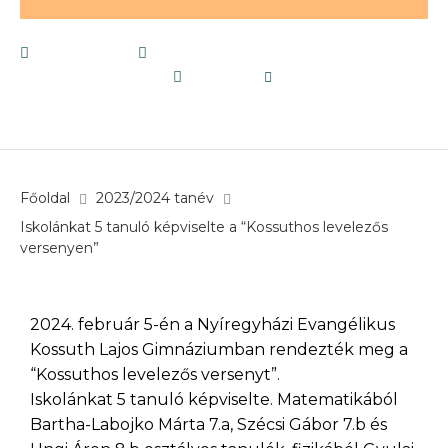
2024.02.09.
2023/2024 tanév
,
Eredményeink
(2023/2024 tanév)
verseny
által
szechenyimsz
Főoldal
2023/2024 tanév
Iskolánkat 5 tanuló képviselte a “Kossuthos levelezős
versenyen”
2024. február 5-én a Nyíregyházi Evangélikus
Kossuth Lajos Gimnáziumban rendezték meg a
“Kossuthos levelezős versenyt”.
Iskolánkat 5 tanuló képviselte. Matematikából
Bartha-Labojko Márta 7.a, Szécsi Gábor 7.b és