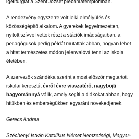
mutatott be igeliturgiát a Szent József
plébániatemplomban.
A rendezvény egyszerre volt lelki elmélyülés és
közösségépítő alkalom. A gyerekek fegyelmezetten,
nyitott szívvel vettek részt a stációk imádságaiban, a
pedagógusok pedig példát mutattak abban, hogyan lehet
a hitet természetes módon jelenvalóvá tenni az iskola
életében.
A szervezők szándéka szerint a most először megtartott
iskolai keresztút
évről évre visszatérő, nagyböjti
hagyománnyá
válik, amely segíti a diákokat abban, hogy
hitükben és emberségükben egyaránt növekedjenek.
Gerecs Andrea