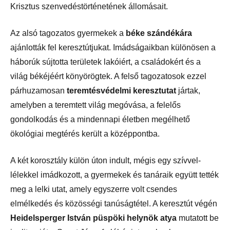
Krisztus szenvedéstörténetének állomásait.
Az alsó tagozatos gyermekek a
béke szándékára
ajánlották fel keresztútjukat. Imádságaikban különösen a
háborúk sújtotta területek lakóiért, a családokért és a
világ békéjéért könyörögtek. A felső tagozatosok ezzel
párhuzamosan
teremtésvédelmi keresztutat
jártak,
amelyben a teremtett világ megóvása, a felelős
gondolkodás és a mindennapi életben megélhető
ökológiai megtérés került a középpontba.
A két korosztály külön úton indult, mégis egy szívvel-
lélekkel imádkozott, a gyermekek és tanáraik együtt
tették meg a lelki utat, amely egyszerre volt csendes
elmélkedés és közösségi tanúságtétel. A keresztút
végén
Heidelsperger István püspöki helynök atya