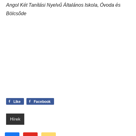
Széchenyi István Katolikus Német Nemzetiségi, Magyar-
Angol Két Tanítási Nyelvű Általános Iskola, Óvoda és
Bölcsőde
Like
Facebook
Hírek