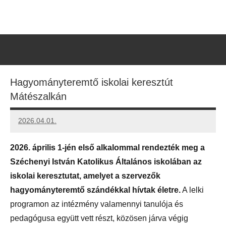
Skip
to
Debrecen-
Egyházmegyénk
content
hírei,
Nyíregyházi
programjai
Egyházmegye
Hagyományteremtő iskolai keresztút
Mátészalkán
2026.04.01.
Leiszt
Máté
2026. április 1-jén első alkalommal rendezték meg a
Széchenyi István Katolikus Általános iskolában az
iskolai keresztutat, amelyet a szervezők
hagyományteremtő szándékkal hívtak életre.
A lelki
programon az intézmény valamennyi tanulója és
pedagógusa együtt vett részt, közösen járva végig