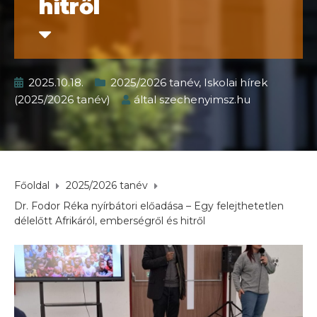
hitről
2025.10.18.
2025/2026 tanév
,
Iskolai hírek
(2025/2026 tanév)
által
szechenyimsz.hu
Főoldal
2025/2026 tanév
Dr. Fodor Réka nyírbátori előadása – Egy felejthetetlen
délelőtt Afrikáról, emberségről és hitről