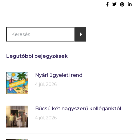
Legutóbbi bejegyzések
Nyári ügyeleti rend
4 júl, 2026
Búcsú két nagyszerű kollégánktól
4 júl, 2026