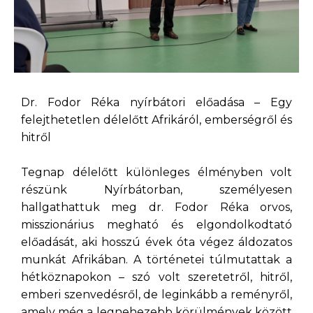
Dr. Fodor Réka nyírbátori előadása – Egy
felejthetetlen délelőtt Afrikáról, emberségről és
hitről
Tegnap délelőtt különleges élményben volt
részünk Nyírbátorban, személyesen
hallgathattuk meg dr. Fodor Réka orvos,
misszionárius megható és elgondolkodtató
előadását, aki hosszú évek óta végez áldozatos
munkát Afrikában. A történetei túlmutattak a
hétköznapokon – szó volt szeretetről, hitről,
emberi szenvedésről, de leginkább a reményről,
amely még a legnehezebb körülmények között