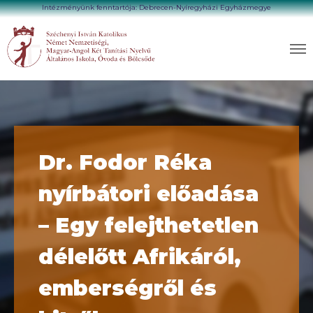
Intézményünk fenntartója: Debrecen-Nyíregyházi Egyházmegye
Dr. Fodor Réka
nyírbátori előadása
– Egy felejthetetlen
délelőtt Afrikáról,
emberségről és