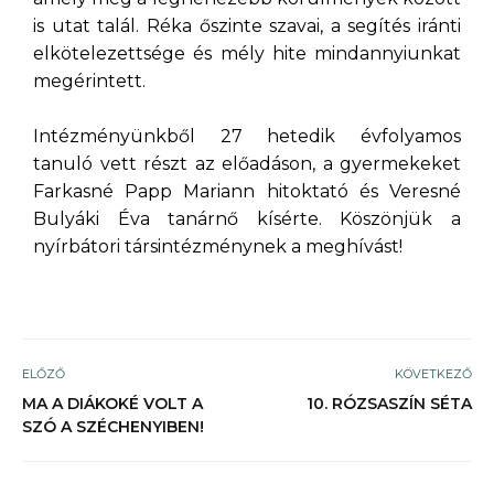
is utat talál. Réka őszinte szavai, a segítés iránti
elkötelezettsége és mély hite mindannyiunkat
megérintett.
Intézményünkből 27 hetedik évfolyamos
tanuló vett részt az előadáson, a gyermekeket
Farkasné Papp Mariann hitoktató és Veresné
Bulyáki Éva tanárnő kísérte. Köszönjük a
nyírbátori társintézménynek a meghívást!
ELŐZŐ
KÖVETKEZŐ
MA A DIÁKOKÉ VOLT A
10. RÓZSASZÍN SÉTA
SZÓ A SZÉCHENYIBEN!