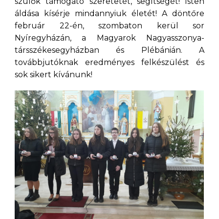
szülők támogató szeretetét, segítségét! Isten
áldása kísérje mindannyiuk életét! A döntőre
február 22-én, szombaton kerül sor
Nyíregyházán, a Magyarok Nagyasszonya-
társszékesegyházban és Plébánián. A
továbbjutóknak eredményes felkészülést és
sok sikert kívánunk!