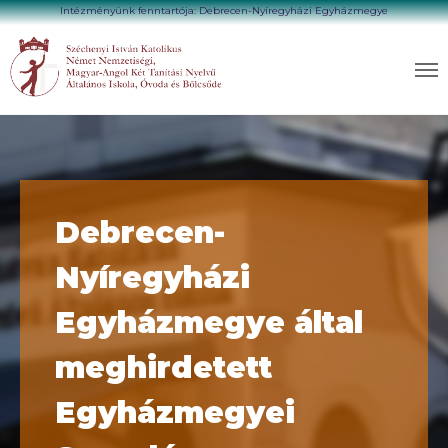
Intézményünk fenntartója: Debrecen-Nyíregyházi Egyházmegye
Debrecen-
Nyíregyházi
Egyházmegye által
meghirdetett
Egyházmegyei