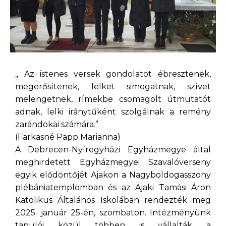
„ Az istenes versek gondolatot ébresztenek,
megerősítenek, lelket simogatnak, szívet
melengetnek, rímekbe csomagolt útmutatót
adnak, lelki iránytűként szolgálnak a remény
zarándokai számára.”
(Farkasné Papp Marianna)
A Debrecen-Nyíregyházi Egyházmegye által
meghirdetett Egyházmegyei Szavalóverseny
egyik elődöntőjét Ajakon a Nagyboldogasszony
plébániatemplomban és az Ajaki Tamási Áron
Katolikus Általános Iskolában rendezték meg
2025. január 25-én, szombaton. Intézményünk
tanulói közül többen is vállalták a