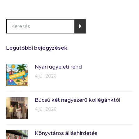
Legutóbbi bejegyzések
Nyári ügyeleti rend
4 júl, 2026
Búcsú két nagyszerű kollégánktól
4 júl, 2026
Könyvtáros álláshirdetés