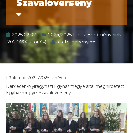
Szavalóverseny
2025.02.02.
2024/2025 tanév
,
Eredményeink
(2024/2025 tanév)
által
szechenyimsz
Főoldal
2024/2025 tanév
Debrecen-Nyíregyházi Egyházmegye által meghirdetett
Egyházmegyei Szavalóverseny