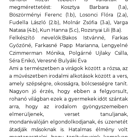
megmérettetést: Kosztya Barbara (1.a),
Böszörményi Ferenc (1.b), Losonci Flóra (2.a),
Fudella László (2.b), Molnár Zsófia (3.a), Varga
Natasa (4.b), Kun Hanna (5.c), Rozsnyai Lili (8.a).
Felkészítő nevelők:Bakos Istvánné, Farkas
Győzőné, Farkasné Papp Marianna, Lengyelné
Czimmerman Mónika, Polgárné Ujlaky Csilla,
Séra Enikő, Veresné Bulyáki Éva
Ami a természetben a virágok között a rózsa, az
a művészetben irodalmi alkotások között a vers,
amely szépségre, okosságra, bölcsességre tanít.
Nagyon jó érzés, hogy ebben a felgyorsult,
rohanó világban ezek a gyermekek időt szántak
arra, hogy az irodalom gyöngyszemeiben
elmerüljenek, verset tanuljanak,
mondanivalóján elgondolkodjanak, és üzenetét
átadják másoknak is. Hatalmas élmény volt