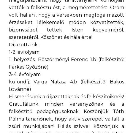
megtapasztalni, hogy tanítványaink komolyan
vették a felkészülést, a megmérettetést. Öröm
volt hallani, hogy a versekben megfogalmazott
érzéseket lélekemelő módon közvetítették,
bizonyságot tettek Isten kegyelméről,
szeretetéről. Köszönet és hála érte!
Díjazottaink:
1-2. évfolyam:
1. helyezés: Böszörményi Ferenc 1.b (felkészítő:
Farkas Győzőné)
3-4. évfolyam:
különdíj: Varga Natasa 4.b (felkészítő: Bakos
Istvánné)
Elismerésünk a díjazottaknak és felkészítőiknek!
Gratulálunk minden versenyzőnek és a
felkészítő pedagógusoknak! Köszönjük Tóth
Pálma tanánőnek, hogy aktív szerepet vállalt a
zsűri munkájában! Hálás szívvel köszönjük a