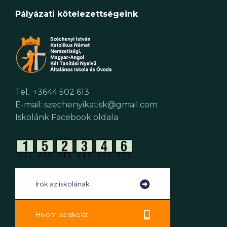
Pályázati kötelezettségeink
Tel.: +3644 502 613
E-mail: szechenyikatisk@gmail.com
Iskolánk Facebook oldala
Írok az iskolának
Hívom az iskolát