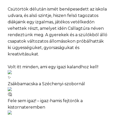
Csütörtök délután ismét benépesedett az iskola
udvara, és alsó szintje, hiszen felső tagozatos
diákjaink egy izgalmas, játékos vetélkedőn
vehettek részt, amelyet idén Csillagtúra néven
rendeztünk meg. A gyerekek és a szülőkből álló
csapatok változatos állomásokon próbálhatták
ki ügyességüket, gyorsaságukat és
kreativitásukat.
Volt itt minden, ami egy igazi kalandhoz kell!
Zsákbamacska a Széchenyi-szobornál
Fele sem igaz! – igaz-hamis fejtörők a
kistornateremben