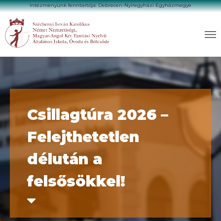
Intézményünk fenntartója: Debrecen-Nyíregyházi Egyházmegye
Csillagtúra 2026 –
Felejthetetlen
délután a
felsősökkel!