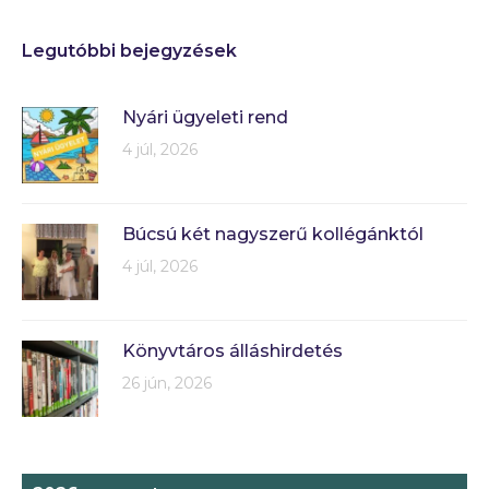
Legutóbbi bejegyzések
Nyári ügyeleti rend
4 júl, 2026
Búcsú két nagyszerű kollégánktól
4 júl, 2026
Könyvtáros álláshirdetés
26 jún, 2026