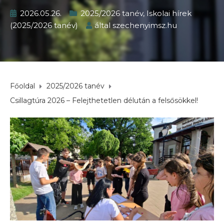
2026.05.26.
2025/2026 tanév
,
Iskolai hírek
(2025/2026 tanév)
által
szechenyimsz.hu
Főoldal
2025/2026 tanév
Csillagtúra 2026 – Felejthetetlen délután a felsősökkel!