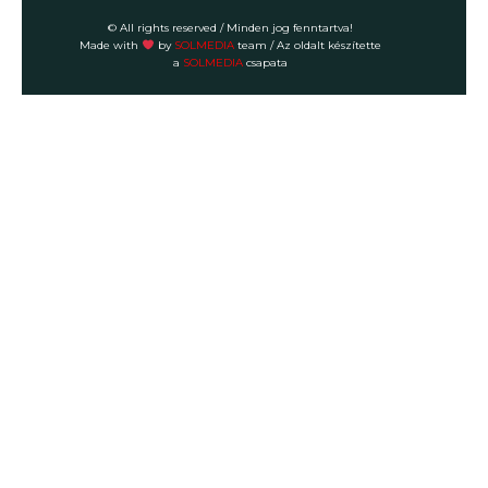
© All rights reserved / Minden jog fenntartva!
Made with
by
SOLMEDIA
team
/ Az oldalt készítette
a
SOLMEDIA
csapata