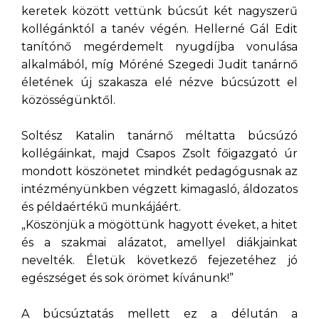
keretek között vettünk búcsút két nagyszerű
kollégánktól a tanév végén. Hellerné Gál Edit
tanítónő megérdemelt nyugdíjba vonulása
alkalmából, míg Móréné Szegedi Judit tanárnő
életének új szakasza elé nézve búcsúzott el
közösségünktől.
Soltész Katalin tanárnő méltatta búcsúzó
kollégáinkat, majd Csapos Zsolt főigazgató úr
mondott köszönetet mindkét pedagógusnak az
intézményünkben végzett kimagasló, áldozatos
és példaértékű munkájáért.
„Köszönjük a mögöttünk hagyott éveket, a hitet
és a szakmai alázatot, amellyel diákjainkat
nevelték. Életük következő fejezetéhez jó
egészséget és sok örömet kívánunk!”
A búcsúztatás mellett ez a délután a