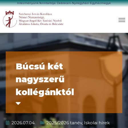
Intézményünk fenntartója: Debrecen-Nyíregyházi Egyházmegye
Búcsú két
nagyszerű
kollégánktól
2026.07.04.
2025/2026 tanév
,
Iskolai hírek