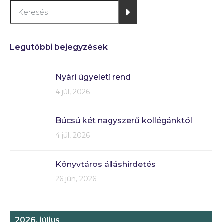
Legutóbbi bejegyzések
Nyári ügyeleti rend
4 júl, 2026
Búcsú két nagyszerű kollégánktól
4 júl, 2026
Könyvtáros álláshirdetés
26 jún, 2026
2026. július