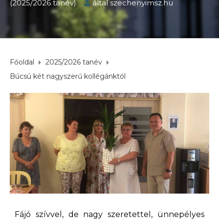
(2025/2026 tanév)
által
szechenyimsz.hu
Főoldal
2025/2026 tanév
Búcsú két nagyszerű kollégánktól
Fájó szívvel, de nagy szeretettel, ünnepélyes