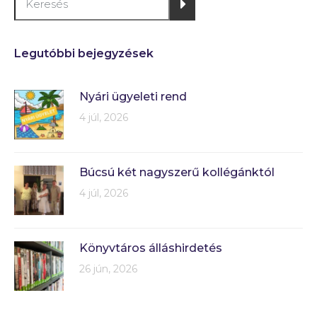
Legutóbbi bejegyzések
Nyári ügyeleti rend
4 júl, 2026
Búcsú két nagyszerű kollégánktól
4 júl, 2026
Könyvtáros álláshirdetés
26 jún, 2026