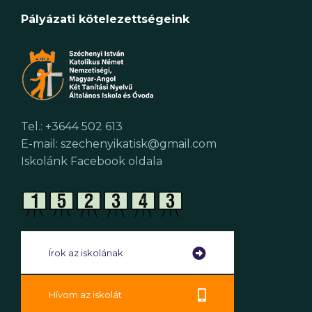
Pályázati kötelezettségeink
Tel.: +3644 502 613
E-mail: szechenyikatisk@gmail.com
Iskolánk Facebook oldala
Írok az iskolának
Hívom az iskolát