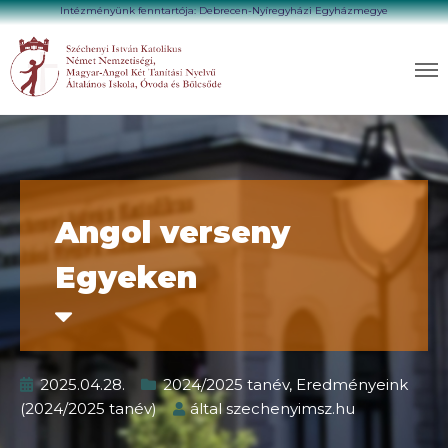
Intézményünk fenntartója: Debrecen-Nyíregyházi Egyházmegye
Angol verseny
Egyeken
2025.04.28.
2024/2025 tanév
,
Eredményeink
(2024/2025 tanév)
által
szechenyimsz.hu