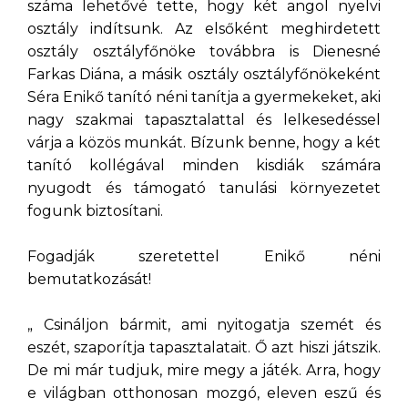
száma lehetővé tette, hogy két angol nyelvi
osztály indítsunk. Az elsőként meghirdetett
osztály osztályfőnöke továbbra is Dienesné
Farkas Diána, a másik osztály osztályfőnökeként
Séra Enikő tanító néni tanítja a gyermekeket, aki
nagy szakmai tapasztalattal és lelkesedéssel
várja a közös munkát. Bízunk benne, hogy a két
tanító kollégával minden kisdiák számára
nyugodt és támogató tanulási környezetet
fogunk biztosítani.
Fogadják szeretettel Enikő néni
bemutatkozását!
„ Csináljon bármit, ami nyitogatja szemét és
eszét, szaporítja tapasztalatait. Ő azt hiszi játszik.
De mi már tudjuk, mire megy a játék. Arra, hogy
e világban otthonosan mozgó, eleven eszű és