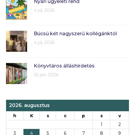
Nyári ügyeleti rend
4 júl, 2026
Búcsú két nagyszerű kollégánktól
4 júl, 2026
Könyvtáros álláshirdetés
26 jún, 2026
2026. augusztus
h
K
s
c
p
s
v
1
2
3
4
5
6
7
8
9