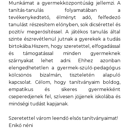
Munkámat a gyermekközpontúság jellemzi. A
tanítás-tanulás folyamatában a
tevékenykedtető, élményt adó, felfedező
tanulást részesítem előnyben, sok dicsérettel és
pozitív megerősítéssel. A játékos tanulás által
szinte észrevétlenül jutnak a gyerekek a tudás
birtokába.Hiszem, hogy szeretettel, elfogadással
és támogatással minden gyermeknek
szárnyakat lehet adni. Ehhez azonban
elengedhetetlen a gyermek-szülő-pedagógus
kölcsönös bizalmán, tiszteletén alapuló
kapcsolat. Célom, hogy tanítványaim boldog,
empatikus és sikeres gyermekként
cseperedjenek fel, szívesen jöjjenek iskolába és
minőségi tudást kapjanak.
Szeretettel várom leendő elsős tanítványaimat!
Enikő néni