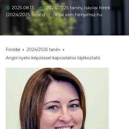
2025.08.13.
2024/2025 tanév
,
Iskolai hírek
(2024/2025 tanév)
által
szechenyimsz.hu
Főoldal
2024/2025 tanév
Angol nyelvi képzéssel kapcsolatos tájékoztató