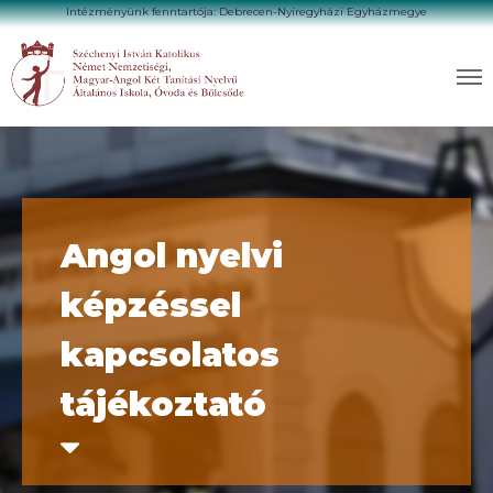
Intézményünk fenntartója: Debrecen-Nyíregyházi Egyházmegye
Angol nyelvi
képzéssel
kapcsolatos
tájékoztató