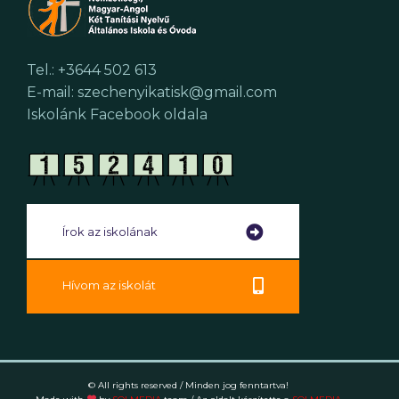
Tel.: +3644 502 613
E-mail: szechenyikatisk@gmail.com
Iskolánk Facebook oldala
Írok az iskolának
Hívom az iskolát
© All rights reserved / Minden jog fenntartva!