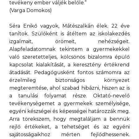
tevékeny ember váljék belőle.”
(Varga Domokos)
Séra Enikő vagyok, Mátészalkán élek. 22 éve
tanítok. Szülőként is átéltem az iskolakezdés
izgalmait, örömeit, nehézségeit.
Alapfeladatomnak tekintem a gyermekekkel
való szeretetteljes, kölcsönös bizalomra épülő
kapcsolat kialakítását, a keresztény értékrend
átadását. Pedagógusként fontos számomra az
érzelmileg biztonságos környezet
megteremtése, ahol szabad hibázni, hiszen az is
a tanulási folyamat része. Oktató-nevelő
tevékenységemet a gyermekek személyisége,
egyéni készségei és képességei határozzák meg.
Arra törekszem, hogy megtaláljam a bennük
rejlő értékeket, a tehetséget és az egyéni
sajátosságaikhoz mérten fejlődhessenek.