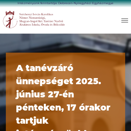
Intézményünk fenntartója: Debrecen-Nyíregyházi Egyházmegye
A tanévzáró
ünnepséget 2025.
június 27-én
pénteken, 17 órakor
tartjuk