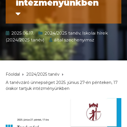
intézményünkben
2025.06.17.
2024/2025 tanév
,
Iskolai hírek
(2024/2025 tanév)
által
szechenyimsz
Főoldal
2024/2025 tanév
A tanévzáró ünnepséget 2025. június 27-én pénteken, 17
órakor tartjuk intézményünkben