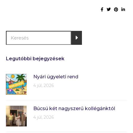
Legutóbbi bejegyzések
Nyári ügyeleti rend
4 júl, 2026
Búcsú két nagyszerű kollégánktól
4 júl, 2026