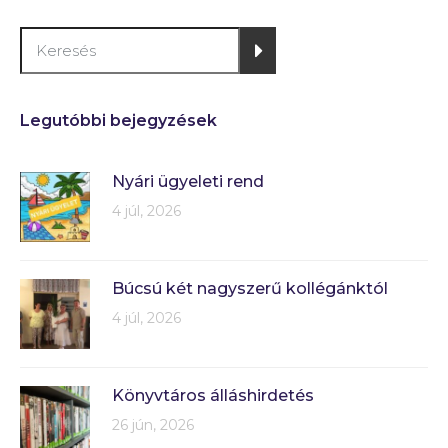
Legutóbbi bejegyzések
Nyári ügyeleti rend
4 júl, 2026
Búcsú két nagyszerű kollégánktól
4 júl, 2026
Könyvtáros álláshirdetés
26 jún, 2026