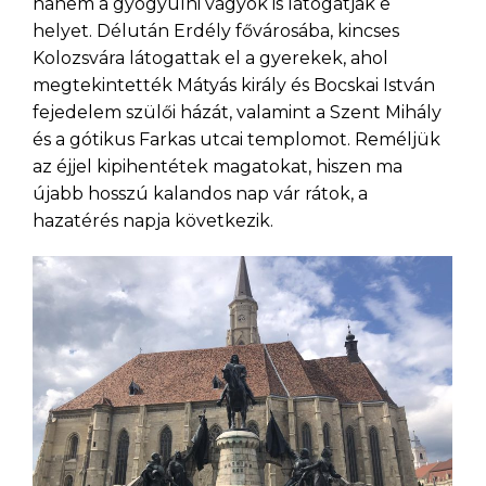
hanem a gyógyulni vágyók is látogatják e
helyet. Délután Erdély fővárosába, kincses
Kolozsvára látogattak el a gyerekek, ahol
megtekintették Mátyás király és Bocskai István
fejedelem szülői házát, valamint a Szent Mihály
és a gótikus Farkas utcai templomot. Reméljük
az éjjel kipihentétek magatokat, hiszen ma
újabb hosszú kalandos nap vár rátok, a
hazatérés napja következik.