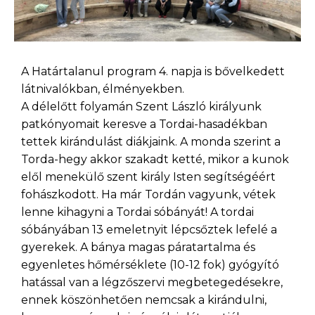
A Határtalanul program 4. napja is bővelkedett
látnivalókban, élményekben.
A délelőtt folyamán Szent László királyunk
patkónyomait keresve a Tordai-hasadékban
tettek kirándulást diákjaink. A monda szerint a
Torda-hegy akkor szakadt ketté, mikor a kunok
elől menekülő szent király Isten segítségéért
fohászkodott. Ha már Tordán vagyunk, vétek
lenne kihagyni a Tordai sóbányát! A tordai
sóbányában 13 emeletnyit lépcsőztek lefelé a
gyerekek. A bánya magas páratartalma és
egyenletes hőmérséklete (10-12 fok) gyógyító
hatással van a légzőszervi megbetegedésekre,
ennek köszönhetően nemcsak a kirándulni,