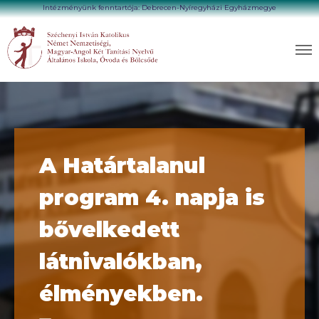
Intézményünk fenntartója: Debrecen-Nyíregyházi Egyházmegye
A Határtalanul
program 4. napja is
bővelkedett
látnivalókban,
élményekben.