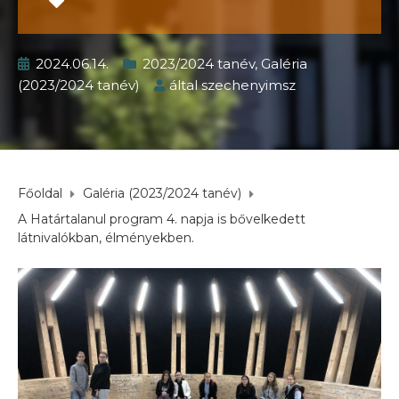
2024.06.14.
2023/2024 tanév
,
Galéria
(2023/2024 tanév)
által
szechenyimsz
Főoldal
Galéria (2023/2024 tanév)
A Határtalanul program 4. napja is bővelkedett
látnivalókban, élményekben.