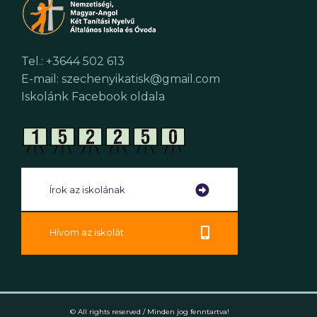
Tel.: +3644 502 613
E-mail: szechenyikatisk@gmail.com
Iskolánk Facebook oldala
Írok az iskolának
Hívom az iskolát
© All rights reserved / Minden jog fenntartva!