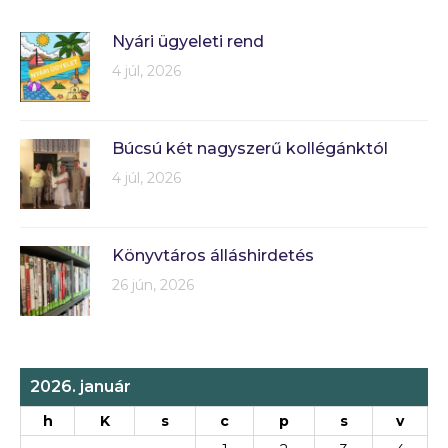
Nyári ügyeleti rend
4 júl, 2026
Búcsú két nagyszerű kollégánktól
4 júl, 2026
Könyvtáros álláshirdetés
26 jún, 2026
2026. január
h
K
s
c
p
s
v