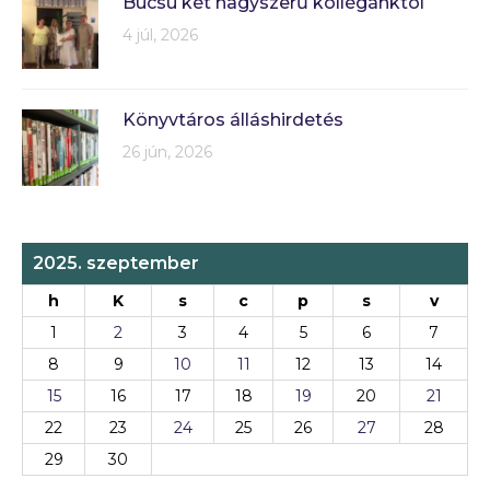
Búcsú két nagyszerű kollégánktól
4 júl, 2026
Könyvtáros álláshirdetés
26 jún, 2026
2025. szeptember
h
K
s
c
p
s
v
1
2
3
4
5
6
7
8
9
10
11
12
13
14
15
16
17
18
19
20
21
22
23
24
25
26
27
28
29
30