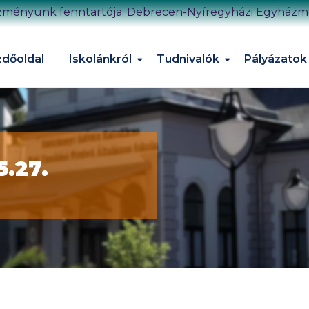
zményünk fenntartója: Debrecen-Nyíregyházi Egyház
dőoldal
Iskolánkról
Tudnivalók
Pályázatok
5.27.