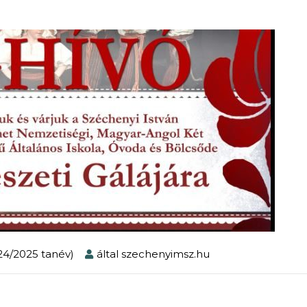
024/2025 tanév)
által
szechenyimsz.hu