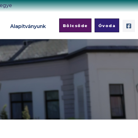
megye
Bölcsőde
Óvoda
Alapítványunk