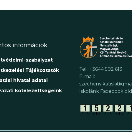
tos információk:
tvédelmi-szabályzat
Tel.: +3644 502 613
tkezelési Tájékoztatók
E-mail:
atási hivatal adatai
szechenyikatisk@gma
yázati kötelezettségeink
Iskolánk Facebook old