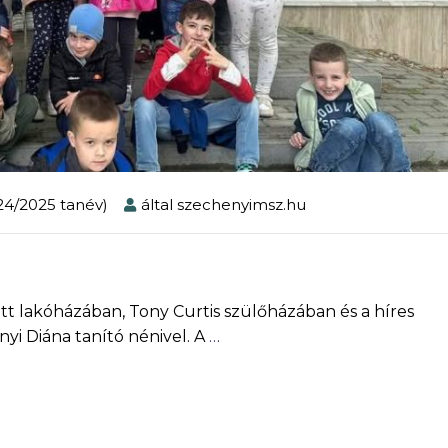
024/2025 tanév)
által
szechenyimsz.hu
ott lakóházában, Tony Curtis szülőházában és a híres
yi Diána tanító nénivel. A
…