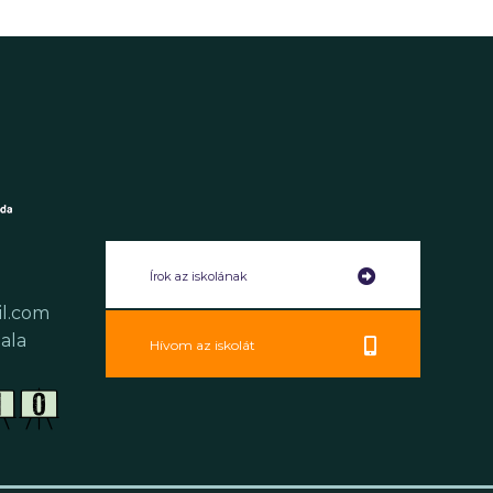
Írok az iskolának
il.com
ala
Hívom az iskolát