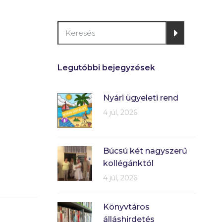
Legutóbbi bejegyzések
Nyári ügyeleti rend
4 júl, 2026
Búcsú két nagyszerű
kollégánktól
4 júl, 2026
Könyvtáros
álláshirdetés