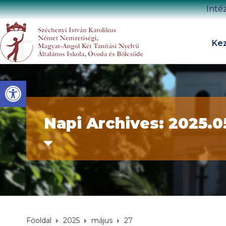
Inté
Kez
Eszköztár megnyitása
Napi Archives: 2025.0
Főoldal
2025
május
27