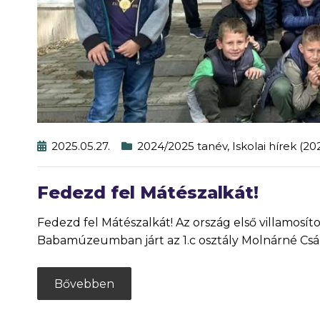
2025.05.27.
2024/2025 tanév
,
Iskolai hírek (2
Fedezd fel Mátészalkát!
Fedezd fel Mátészalkát! Az ország első villamosít
Babamúzeumban járt az 1.c osztály Molnárné Csán
Bővebben