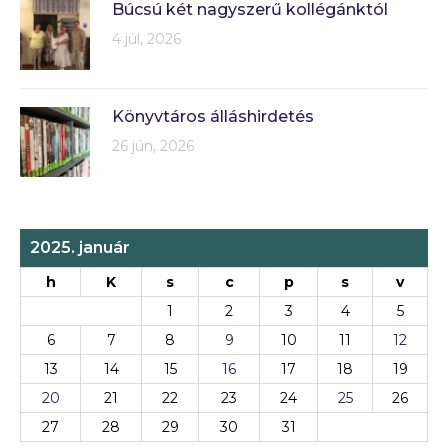
Búcsú két nagyszerű kollégánktól
4 júl, 2026
Könyvtáros álláshirdetés
26 jún, 2026
2025. január
h
K
s
c
p
s
v
1
2
3
4
5
6
7
8
9
10
11
12
13
14
15
16
17
18
19
20
21
22
23
24
25
26
27
28
29
30
31