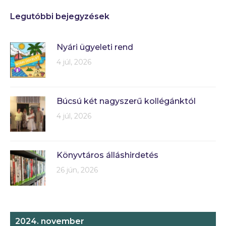
Legutóbbi bejegyzések
Nyári ügyeleti rend
4 júl, 2026
Búcsú két nagyszerű kollégánktól
4 júl, 2026
Könyvtáros álláshirdetés
26 jún, 2026
2024. november