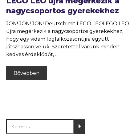
LEGO LEO újra megérkezik a
nagycsoportos gyerekekhez
JÖN! JÖN! JÖN! Deutsch mit LEGO LEOLEGO LEO
újra megérkezik a nagycsoportos gyerekekhez,
hogy egy vidám foglalkozásonújra együtt
játszhasson velük. Szeretettel várunk minden
kedves érdeklődőt,
…
Bővebben