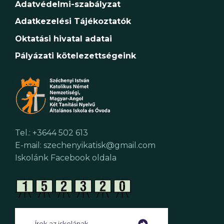
t
Adatvédelmi-szabályzat
v
Adatkezelési Tájékoztatók
Oktatási hivatal adatai
á
Pályázati kötelezettségeink
l
a
s
z
Tel.: +3644 502 613
E-mail: szechenyikatisk@gmail.com
t
Iskolánk Facebook oldala
á
s
Írok az iskolának