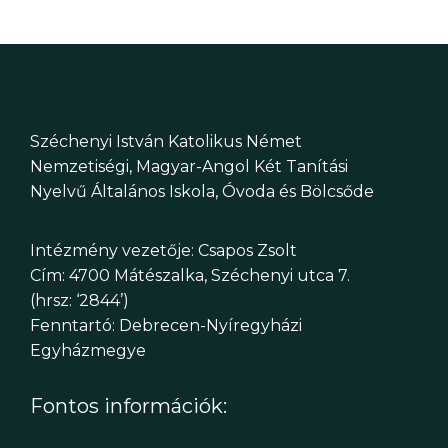
p
s
t
é
á
s
r
e
Széchenyi István Katolikus Német
Nemzetiségi, Magyar-Angol Két Tanítási
é
Nyelvű Általános Iskola, Óvoda és Bölcsőde
s
Intézmény vezetője: Csapos Zsolt
n
Cím: 4700 Mátészalka, Széchenyi utca 7.
(hrsz: ‘2844’)
é
Fenntartó: Debrecen-Nyíregyházi
Egyházmegye
z
e
Fontos információk: