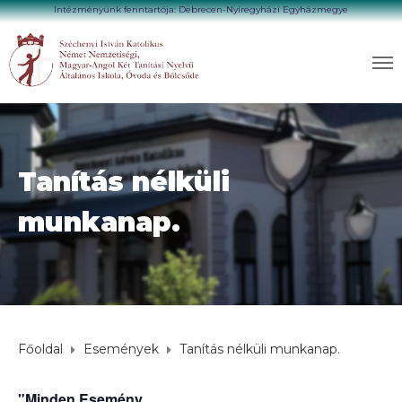
Intézményünk fenntartója: Debrecen-Nyíregyházi Egyházmegye
Tanítás nélküli
munkanap.
Főoldal
Események
Tanítás nélküli munkanap.
"Minden Esemény