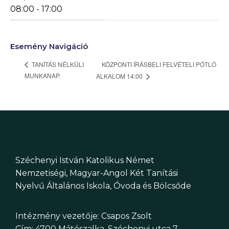
08:00 - 17:00
Esemény Navigáció
KÖZPONTI ÍRÁSBELI FELVÉTELI PÓTLÓ
TANÍTÁS NÉLKÜLI
MUNKANAP.
ALKALOM 14:00
Széchenyi István Katolikus Német
Nemzetiségi, Magyar-Angol Két Tanítási
Nyelvű Általános Iskola, Óvoda és Bölcsőde
Intézmény vezetője: Csapos Zsolt
Cím: 4700 Mátészalka, Széchenyi utca 7.