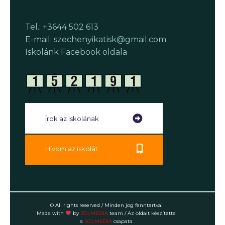
Tel.: +3644 502 613
E-mail: szechenyikatisk@gmail.com
Iskolánk Facebook oldala
Írok az iskolának
Hívom az iskolát
© All rights reserved / Minden jog fenntartva!
Made with
by
SOLMEDIA
team
/ Az oldalt készítette
a
SOLMEDIA
csapata