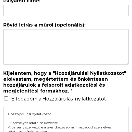
Pályamű címe:
*
Rövid leírás a műről (opcionális):
Kijelentem, hogy a "Hozzájárulási Nyilatkozatot"
elolvastam, megértettem és önkéntesen
hozzájárulok a felsorolt adatkezelési és
megjelenítési formákhoz.
*
Elfogadom a Hozzájárulási nyilatkozatot
Hozzájárulási nyilatkozat
- Személyes adataim kezelése
A verseny szervezője a jelentkezés során megadott személyes
adataimat (név, életkor,