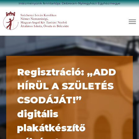
Intézményünk fenntartója: Debrecen-Nyíregyházi Egyházmegye
Regisztráció: „ADD
HÍRÜL A SZÜLETÉS
CSODÁJÁT!”
digitális
plakátkészítő