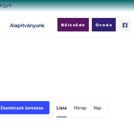
megye
Bölcsőde
Óvoda
Alapítványunk
E
s
Események keresése
Lista
Hónap
Nap
e
m
é
n
y