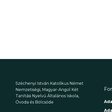
s
.
s
s
é
e
m
s
e
e
g
a
é
E
s
s
e
m
n
é
é
n
y
Széchenyi István Katolikus Német
z
Fon
e
Nemzetiségi, Magyar-Angol Két
k
Tanítási Nyelvű Általános Iskola,
e
Ada
-
Óvoda és Bölcsőde
t
t
Ada