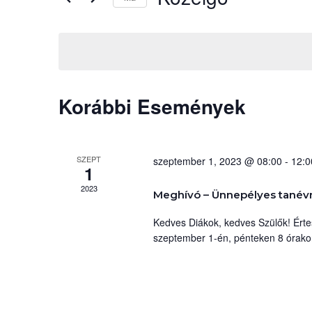
b
m
D
e
á
a
é
t
k
u
n
e
m
r
Korábbi Események
y
k
e
i
s
e
v
ő
á
s
SZEPT
szeptember 1, 2023 @ 08:00
-
12:0
k
1
l
z
2023
k
a
ó
Meghívó – Ünnepélyes tanévn
s
t
Kedves Diákok, kedves Szülők! Érte
e
z
.
szeptember 1-én, pénteken 8 órakor 
t
K
r
á
e
s
r
e
a
e