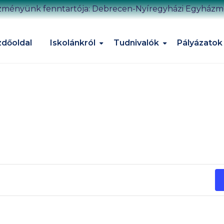
zményünk fenntartója: Debrecen-Nyíregyházi Egyház
dőoldal
Iskolánkról
Tudnivalók
Pályázatok