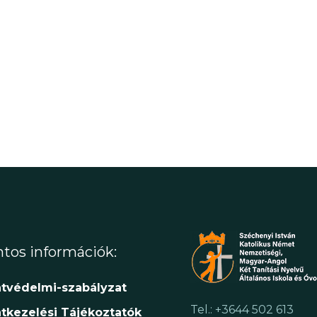
tos információk:
tvédelmi-szabályzat
Tel.: +3644 502 613
tkezelési Tájékoztatók