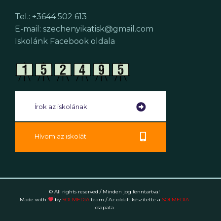
Tel.: +3644 502 613
E-mail: szechenyikatisk@gmail.com
Iskolánk Facebook oldala
Írok az iskolának
Hívom az iskolát
© All rights reserved / Minden jog fenntartva!
Made with
by
SOLMEDIA
team
/ Az oldalt készítette a
SOLMEDIA
csapata