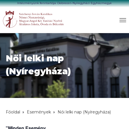
Intézményünk fenntartója: Debrecen-Nyíregyházi Egyházmegye
Női lelki nap
(Nyíregyháza)
Főoldal
Események
Női lelki nap (Nyíregyháza)
"Minden Esemény