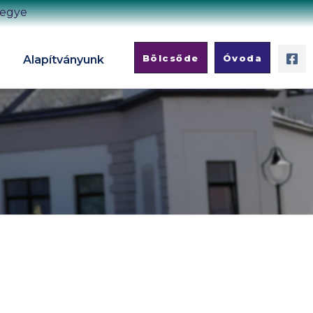
megye
Bölcsőde
Óvoda
Alapítványunk