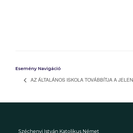
Esemény Navigáció
AZ ÁLTALÁNOS ISKOLA TOVÁBBÍTJA A JELE
Széchenyi István Katolikus Német