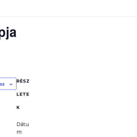
pja
RÉSZ
oz
LETE
K
Dátu
m: