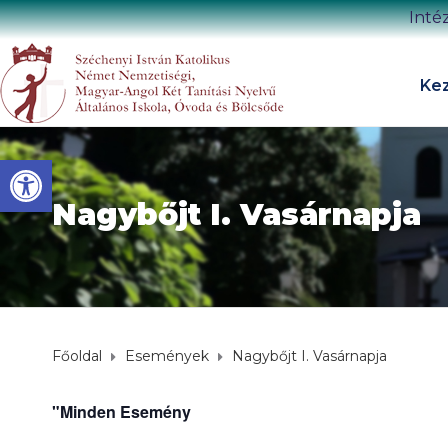
Inté
Kez
Eszköztár megnyitása
Nagybőjt I. Vasárnapja
Főoldal
Események
Nagybőjt I. Vasárnapja
"Minden Esemény