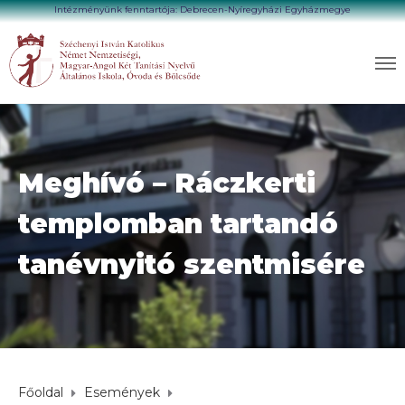
Intézményünk fenntartója: Debrecen-Nyíregyházi Egyházmegye
Meghívó – Ráczkerti
templomban tartandó
tanévnyitó szentmisére
Főoldal
Események