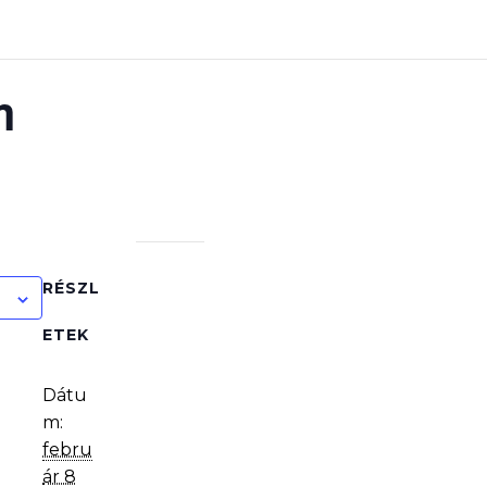
m
RÉSZL
ETEK
Dátu
m:
febru
ár 8