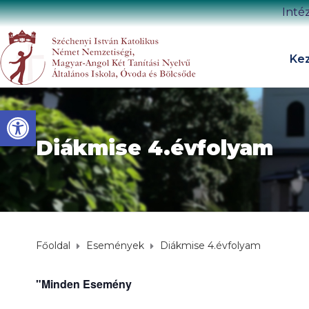
Inté
Kez
Eszköztár megnyitása
Diákmise 4.évfolyam
Főoldal
Események
Diákmise 4.évfolyam
"Minden Esemény