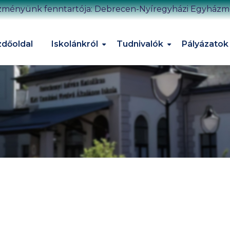
zményünk fenntartója: Debrecen-Nyíregyházi Egyház
dőoldal
Iskolánkról
Tudnivalók
Pályázatok