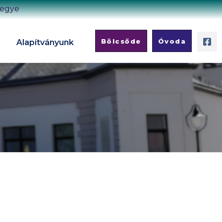
megye
Bölcsőde
Óvoda
Alapítványunk